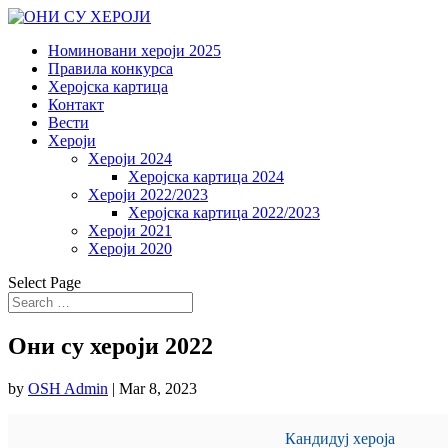
Номиновани хероји 2025
Правила конкурса
Херојска картица
Контакт
Вести
Хероји
Хероји 2024
Херојска картица 2024
Хероји 2022/2023
Херојска картица 2022/2023
Хероји 2021
Хероји 2020
Select Page
Они су хероји 2022
by
OSH Admin
|
Mar 8, 2023
Кандидуј хероја