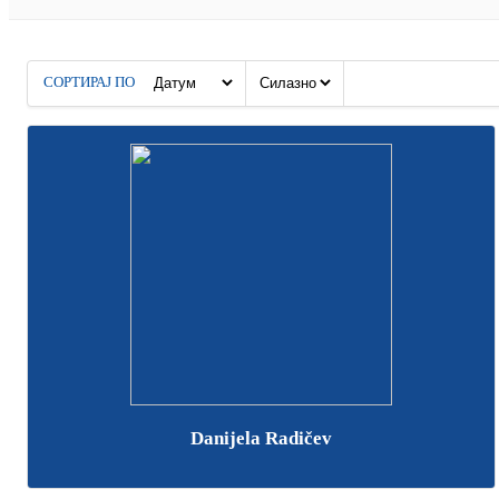
СОРТИРАЈ ПО
Danijela Radičev