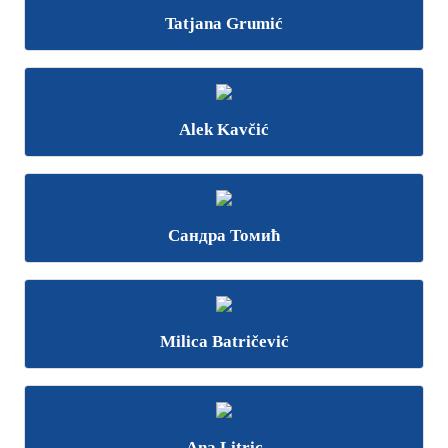
Tatjana Grumić
Alek Kavčić
Сандра Томић
Milica Batričević
Ana Litric