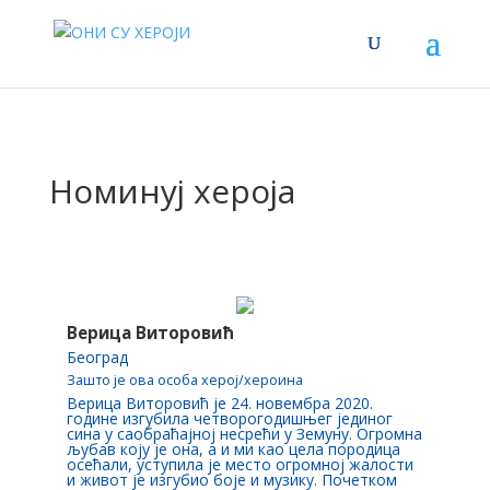
Номинуј хероја
Верица Виторовић
Београд
Зашто је ова особа херој/хероина
Верица Виторовић је 24. новембра 2020.
године изгубила четворогодишњег јединог
сина у саобраћајној несрећи у Земуну. Огромна
љубав коју је она, а и ми као цела породица
осећали, уступила је место огромној жалости
и живот је изгубио боје и музику. Почетком