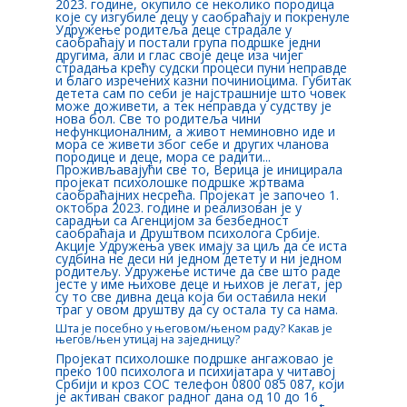
2023. године, окупило се неколико породица
које су изгубиле децу у саобраћају и покренуле
Удружење родитеља деце страдале у
саобраћају и постали група подршке једни
другима, али и глас своје деце иза чијег
страдања крећу судски процеси пуни неправде
и благо изречених казни починиоцима. Губитак
детета сам по себи је најстрашније што човек
може доживети, а тек неправда у судству је
нова бол. Све то родитеља чини
нефункционалним, а живот неминовно иде и
мора се живети због себе и других чланова
породице и деце, мора се радити...
Проживљавајући све то, Верица је иницирала
пројекат психолошке подршке жртвама
саобраћајних несрећа. Пројекат је започео 1.
октобра 2023. године и реализован је у
сарадњи са Агенцијом за безбедност
саобраћаја и Друштвом психолога Србије.
Акције Удружења увек имају за циљ да се иста
судбина не деси ни једном детету и ни једном
родитељу. Удружење истиче да све што раде
јесте у име њихове деце и њихов је легат, јер
су то све дивна деца која би оставила неки
траг у овом друштву да су остала ту са нама.
Шта је посебно у његовом/њеном раду? Какав је
његов/њен утицај на заједницу?
Пројекат психолошке подршке ангажовао је
преко 100 психолога и психијатара у читавој
Србији и кроз СОС телефон 0800 085 087, који
је активан сваког радног дана од 10 до 16