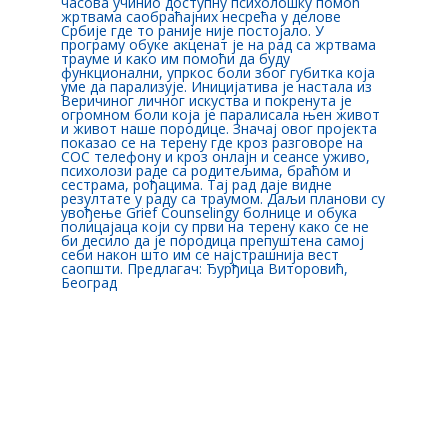
часова учинио доступну психолошку помоћ
жртвама саобраћајних несрећа у делове
Србије где то раније није постојало. У
програму обуке акценат је на рад са жртвама
трауме и како им помоћи да буду
функционални, упркос боли због губитка која
уме да парализује. Иницијатива је настала из
Веричиног личног искуства и покренута је
огромном боли која је паралисала њен живот
и живот наше породице. Значај овог пројекта
показао се на терену где кроз разговоре на
СОС телефону и кроз онлајн и сеансе уживо,
психолози раде са родитељима, браћом и
сестрама, рођацима. Тај рад даје видне
резултате у раду са траумом. Даљи планови су
увођење Grief Counselingу болнице и обука
полицајаца који су први на терену како се не
би десило да је породица препуштена самој
себи након што им се најстрашнија вест
саопшти. Предлагач: Ђурђица Виторовић,
Београд