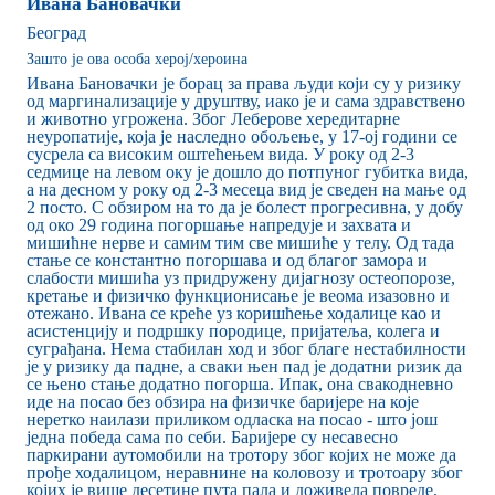
Ивана Бановачки
Београд
Зашто је ова особа херој/хероина
Ивана Бановачки је борац за права људи који су у ризику
од маргинализације у друштву, иако је и сама здравствено
и животно угрожена. Због Леберове хередитарне
неуропатије, која је наследно обољење, у 17-ој години се
сусрела са високим оштећењем вида. У року од 2-3
седмице на левом оку је дошло до потпуног губитка вида,
а на десном у року од 2-3 месеца вид је сведен на мање од
2 посто. С обзиром на то да је болест прогресивна, у добу
од око 29 година погоршање напредује и захвата и
мишићне нерве и самим тим све мишиће у телу. Од тада
стање се константно погоршава и од благог замора и
слабости мишића уз придружену дијагнозу остеопорозе,
кретање и физичко функционисање је веома изазовно и
отежано. Ивана се креће уз коришћење ходалице као и
асистенцију и подршку породице, пријатеља, колега и
суграђана. Нема стабилан ход и због благе нестабилности
је у ризику да падне, а сваки њен пад је додатни ризик да
се њено стање додатно погорша. Ипак, она свакодневно
иде на посао без обзира на физичке баријере на које
неретко наилази приликом одласка на посао - што још
једна победа сама по себи. Баријере су несавесно
паркирани аутомобили на тротору због којих не може да
прође ходалицом, неравнине на коловозу и тротоару због
којих је више десетине пута пала и доживела повреде,