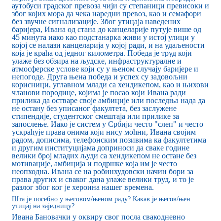
аутобуси градског превоза чији су степаници превисоки и
због којих мора да чека наредни превоз, као и семафори
без звучне сигнализације. Због утицаја наведених
баријера, Ивана од стана до канцеларије путује више од
45 минута иако као подстанарка живи у истој улици у
којој се налази канцеларија у којој ради, и на удаљености
која је краћа од једног километра. Победа је труд који
улаже без обзира на људске, инфраструктуралне и
атмосферске услове који су у њеном случају баријере и
непогоде. Друга њена победа и успех су задовољни
корисници, углавном млади са хендикепом, као и њихови
чланови породице, којима је посао који Ивана ради
прилика да остваре своје амбиције или последња нада да
не остану без уписаног факултета, без заслужене
стипендије, студентског смештаја или прилике за
запослење. Иако је систем у Србији често "слеп" и често
ускраћује права онима који нису моћни, Ивана својим
радом, дописима, телефонским позивима ка факултетима
и другим институцијама доприноси да сваке године
велики број младих људи са хендикепом не остане без
мотивације, амбиција и подршке која им је често
неопходна. Ивана се на робинхудовски начин бори за
права других и сваког дана улаже велики труд, и то је
разлог због ког је хероина нашег времена.
Шта је посебно у његовом/њеном раду? Какав је његов/њен
утицај на заједницу?
Ивана Бановачки у оквиру свог посла свакодневно