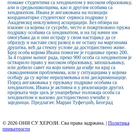
помаже студентима са хендикепом у високом образовању,
али и средњошколцима, као и другим особама са
хендикепом. Ивана је ангажована на позицији
координаторке студентског сервиса подршке у
Академској инклузивној асоцијацији. Без обзира на
изазове са којима се сусреће, често и пожртвовано пружа
подршку особама са хендикепом, и на тај начин им
омогућава да и они истрају у свом настојању да се
образују и наставе свој развој и не остану на маргинама
друштва, већ да стекну услове да достојанствено живе.
Број особа којима Ивана помогне је годишње преко 200.
За 4 године њеног рада, преко 900 особа са хендикепом је
остварило право у високом образовању, запошљавању,
или добило савет на који начин да изађе на крај са
свакодневним проблемима, или у ситуацијама у којима
осећају да су жртве неразумевања или дискриминације.
Поред ангажовања у пружању подршке особама са
хендикепом, Ивана је активна и у реализацији других
пројеката чији циљ је унапређење положаја особа са
хендикепом и њихово достојанствено учешће у
заједници. Предлагач: Марјан Туфегџић, Београд
© 2026 ОНИ СУ ХЕРОЈИ. Сва права задржана. |
Политика
приватности