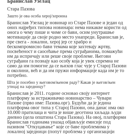
Бранислав Узелац
Стара Пазова
Зашто је ова особа херој/хероина
Бранислав Узелац је новинар из Старе Пазове и један од
оних најређих типова новинара: нема никакве користи од
онога о чему пише и чиме се бави, осим унутрашње
мотивације да своје родно место унапреди. Бранислав је,
пре свега - локални, херој јер се храбро и
бескомпромисно бави темама које захтевају жртву,
посвећеност и саосећање према суграђанима, помажући
им да испричају или реше своје проблеме. Његови
суграђани га познају као особу која је увек спремна не
само да им помогне да се њихов глас чује у Старој Пазови
и околини, већ и да им пружи информације када им је то
потребно.
Шта је посебно у његовом/њеном раду? Какав је његов/њен
утицај на заједницу?
Бранислав је 2011. године основао своју интернет
платформу за истраживачко новинарство – Чувари
Пазове (прво име: Пазова.орг). Будући да је једина
платформа овог типа у Старој Пазови, она данас има око
10.000 пратилаца и чита је више десетина хиљада људи
дневно (цела општина Стара Пазова). На овој, платформи
Бранислав годинама уназад објављује емисије под
називом "Откуцавање" које се баве проблемима у
локалној заједници (попут проблема у организацији