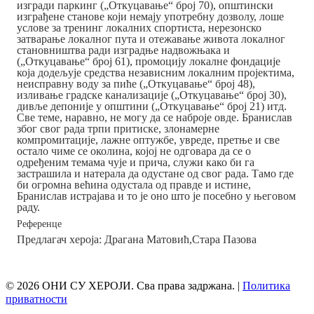
изгради паркинг („Откуцавање“ број 70), општински
изграђене станове који немају употребну дозволу, лоше
услове за тренинг локалних спортиста, нерезонско
затварање локалног пута и отежавање живота локалног
становништва ради изградње надвожњака и
(„Откуцавање“ број 61), промоцију локалне фондације
која додељује средства независним локалним пројектима,
неисправну воду за пиће („Откуцавање“ број 48),
изливање градске канализације („Откуцавање“ број 30),
дивље депоније у општини („Откуцавање“ број 21) итд.
Све теме, наравно, не могу да се наброје овде. Бранислав
због свог рада трпи притиске, злонамерне
компромитације, лажне оптужбе, увреде, претње и све
остало чиме се околина, којој не одговара да се о
одређеним темама чује и прича, служи како би га
застрашила и натерала да одустане од свог рада. Тамо где
би огромна већина одустала од правде и истине,
Бранислав истрајава и то је оно што је посебно у његовом
раду.
Референце
Предлагач хероја: Драгана Матовић,Стара Пазова
© 2026 ОНИ СУ ХЕРОЈИ. Сва права задржана. |
Политика
приватности