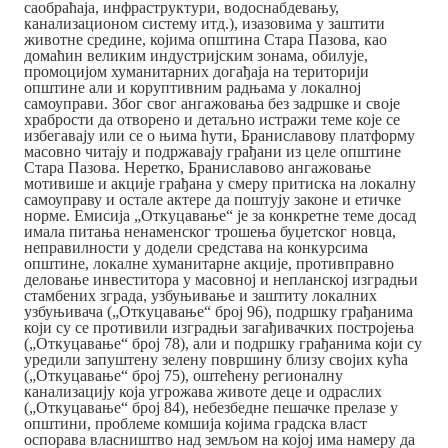
саобраћаја, инфраструктури, водоснабдевању,
канализационом систему итд.), изазовима у заштити
животне средине, којима општина Стара Пазова, као
домаћин великим индустријским зонама, обилује,
промоцијом хуманитарних догађаја на територији
општине али и коруптивним радњама у локалној
самоуправи. Због свог ангажовања без задршке и своје
храбрости да отворено и детаљно истражи теме које се
избегавају или се о њима ћути, Браниславову платформу
масовно читају и подржавају грађани из целе општине
Стара Пазова. Неретко, Браниславово ангажовање
мотивише и акције грађана у смеру притиска на локалну
самоуправу и остале актере да поштују законе и етичке
норме. Емисија „Откуцавање“ је за конкретне теме досад
имала питања ненаменског трошења буџетског новца,
неправилности у додели средстава на конкурсима
општине, локалне хуманитарне акције, противправно
деловање инвеститора у масовној и непланској изградњи
стамбених зграда, узбуњивање и заштиту локалних
узбуњивача („Откуцавање“ број 96), подршку грађанима
који су се противили изградњи загађивачких постројења
(„Откуцавање“ број 78), али и подршку грађанима који су
уредили запуштену зелену површину близу својих кућа
(„Откуцавање“ број 75), оштећену регионалну
канализацију која угрожава животе деце и одраслих
(„Откуцавање“ број 84), небезбедне пешачке прелазе у
општини, проблеме комшија којима градска власт
оспорава власништво над земљом на којој има намеру да