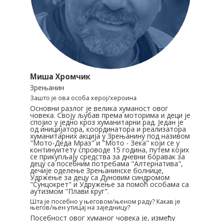
Миша Хромчик
Зрењанин
Зашто је ова особа херој/хероина
Основни разлог је велика хуманост овог
човека. Своју љубав према моторима и деци је
спојио у једно кроз хуманитарни рад. Један је
од иницијатора, координатора и реализатора
хуманитарних акција у Зрењанину под називом
"Мото-Деда Мраз" и "Мото - Зека" који се у
континуитету спроводе 15 година, путем којих
се прикупљају средства за дневни боравак за
децу са посебним потребама "Алтернатива",
дечије оделење Зрењанинске болнице,
Удржење за децу са Дуновим синдромом
"Сунцокрет" и Удружење за помоћ особама са
аутизмом "Плави круг".
Шта је посебно у његовом/њеном раду? Какав је
његов/њен утицај на заједницу?
Посебност овог хуманог човека је, између