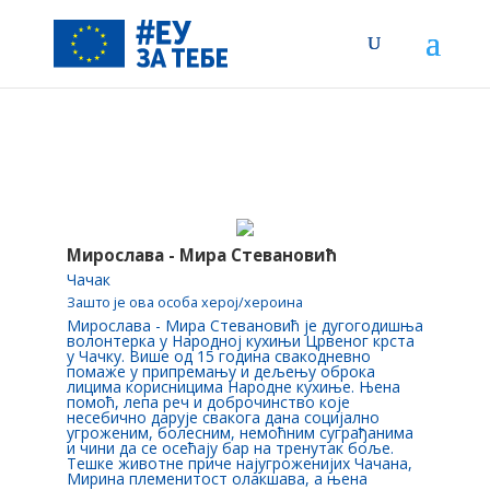
Мирослава - Мира Стевановић
Чачак
Зашто је ова особа херој/хероина
Мирослава - Мира Стевановић је дугогодишња
волонтерка у Народној кухињи Црвеног крста
у Чачку. Више од 15 година свакодневно
помаже у припремању и дељењу оброка
лицима корисницима Народне кухиње. Њена
помоћ, лепа реч и доброчинство које
несебично дарује свакога дана социјално
угроженим, болесним, немоћним суграђанима
и чини да се осећају бар на тренутак боље.
Тешке животне приче најугроженијих Чачана,
Мирина племенитост олакшава, а њена