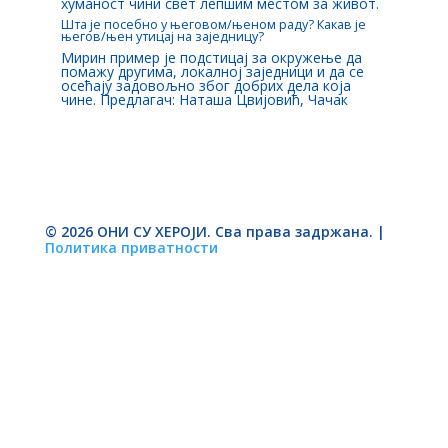
хуманост чини свет лепшим местом за живот.
Шта је посебно у његовом/њеном раду? Какав је
његов/њен утицај на заједницу?
Мирин пример је подстицај за окружење да
помажу другима, локалној заједници и да се
осећају задовољно због добрих дела која
чине. Предлагач: Наташа Цвијовић, Чачак
© 2026 ОНИ СУ ХЕРОЈИ. Сва права задржана. |
Политика приватности