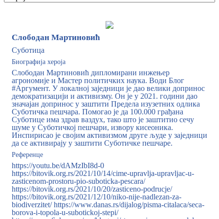
Слободан Мартиновић
Суботица
Биографија хероја
Слободан Мартиновић дипломирани инжењер
агрономије и Мастер политичких наука. Води Блог
#Аргумент. У локалној заједници је дао велики допринос
демократизацији и активизму. Он је у 2021. години дао
значајан допринос у заштити Предела изузетних одлика
Суботичка пешчара. Помогао је да 100.000 грађана
Суботице има здрав ваздух, тако што је заштитио сечу
шуме у Суботичкој пешчари, извору кисеоника.
Инспирисао је својим активизмом друге људе у заједници
да се активирају у заштити Суботичке пешчаре.
Референце
https://youtu.be/dAMzIbI8d-0
https://bitovik.org.rs/2021/10/14/cime-upravlja-upravljac-u-
zasticenom-prostoru-pio-suboticka-pescara/
https://bitovik.org.rs/2021/10/20/zasticeno-podrucje/
https://bitovik.org.rs/2021/12/10/niko-nije-nadlezan-za-
biodiverzitet/ https://www.danas.rs/dijalog/pisma-citalaca/seca-
borova-i-topola-u-subotickoj-stepi/