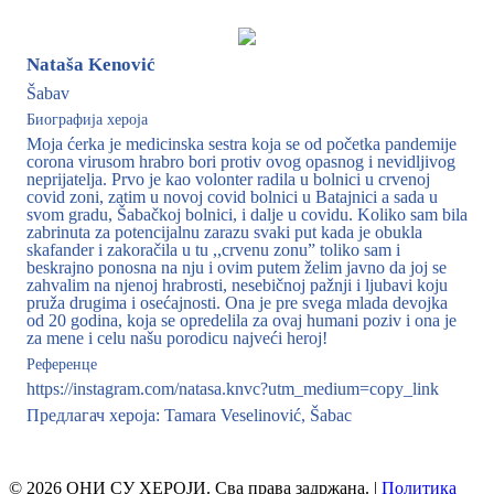
Nataša Kenović
Šabav
Биографија хероја
Moja ćerka je medicinska sestra koja se od početka pandemije
corona virusom hrabro bori protiv ovog opasnog i nevidljivog
neprijatelja. Prvo je kao volonter radila u bolnici u crvenoj
covid zoni, zatim u novoj covid bolnici u Batajnici a sada u
svom gradu, Šabačkoj bolnici, i dalje u covidu. Koliko sam bila
zabrinuta za potencijalnu zarazu svaki put kada je obukla
skafander i zakoračila u tu ,,crvenu zonu” toliko sam i
beskrajno ponosna na nju i ovim putem želim javno da joj se
zahvalim na njenoj hrabrosti, nesebičnoj pažnji i ljubavi koju
pruža drugima i osećajnosti. Ona je pre svega mlada devojka
od 20 godina, koja se opredelila za ovaj humani poziv i ona je
za mene i celu našu porodicu najveći heroj!
Референце
https://instagram.com/natasa.knvc?utm_medium=copy_link
Предлагач хероја: Tamara Veselinović, Šabac
© 2026 ОНИ СУ ХЕРОЈИ. Сва права задржана. |
Политика