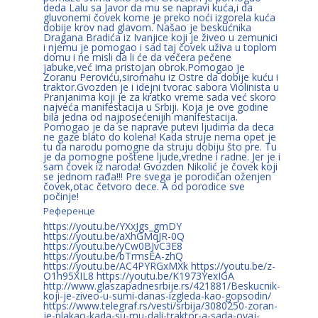
deda Lalu sa Javor da mu se napravi kuća,i da
gluvonemi čovek kome je preko noći izgorela kuća
dobije krov nad glavom. Našao je beskućnika
Dragana Bradića iz Ivanjice koji je živeo u zemunici
i njemu je pomogao i sad taj čovek uživa u toplom
domu i ne misli da li će da večera pečene
jabuke,već ima pristojan obrok.Pomogao je
Zoranu Peroviću,siromahu iz Ostre da dobije kuću i
traktor.Gvozden je i idejni tvorac sabora Violinista u
Pranjanima koji je za kratko vreme sada već skoro
najveća manifestacija u Srbiji. Koja je ove godine
bila jedna od najposećenijih manifestacija.
Pomogao je da se naprave putevi ljudima da deca
ne gaze blato do kolena! Kada struje nema opet je
tu da narodu pomogne da struju dobiju što pre. Tu
je da pomogne poštene ljude,vredne i radne. Jer je i
sam čovek iz naroda! Gvozden Nikolić je čovek koji
se jednom rađa!!! Pre svega je porodičan oženjen
čovek,otac četvoro dece. A od porodice sve
počinje!
Референце
https://youtu.be/YXxJgs_gmDY
https://youtu.be/aXhGMqJR-0Q
https://youtu.be/yCw0BJvC3E8
https://youtu.be/bTrmsEA-zhQ
https://youtu.be/AC4PYRGxMXk https://youtu.be/z-
O1h95XIL8 https://youtu.be/K1973YexIGA
http://www.glaszapadnesrbije.rs/421881/Beskucnik-
koji-je-ziveo-u-sumi-danas-izgleda-kao-gopsodin/
https://www.telegraf.rs/vesti/srbija/3080250-zoran-
je-plakao-kada-su-mu-dali-traktor-a-sada-ovaj-