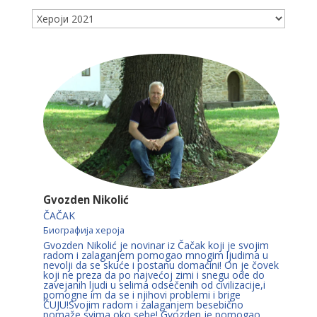
Gvozden Nikolić
ČAČAK
Биографија хероја
Gvozden Nikolić je novinar iz Čačak koji je svojim
radom i zalaganjem pomogao mnogim ljudima u
nevolji da se skuće i postanu domaćini! On je čovek
koji ne preza da po najvećoj zimi i snegu ode do
zavejanih ljudi u selima odsečenih od civilizacije,i
pomogne im da se i njihovi problemi i brige
ČUJU!Svojim radom i zalaganjem besebično
pomaže svima oko sebe! Gvozden je pomogao