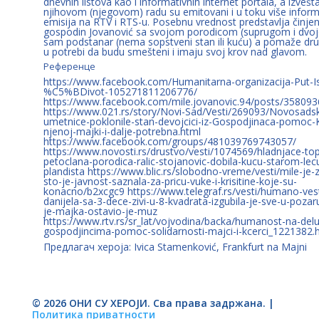
dnevnih listova kao i informativnih internet portala, a izvešta
njihovom (njegovom) radu su emitovani i u toku više inform
emisija na RTV i RTS-u. Posebnu vrednost predstavlja činjeni
gospodin Jovanović sa svojom porodicom (suprugom i dvoje
sam podstanar (nema sopstveni stan ili kuću) a pomaže dru
u potrebi da budu smešteni i imaju svoj krov nad glavom.
Референце
https://www.facebook.com/Humanitarna-organizacija-Put-Is
%C5%BDivot-105271811206776/
https://www.facebook.com/mile.jovanovic.94/posts/35809
https://www.021.rs/story/Novi-Sad/Vesti/269093/Novosads
umetnice-poklonile-stan-devojcici-iz-Gospodjinaca-pomoc-Kri
njenoj-majki-i-dalje-potrebna.html
https://www.facebook.com/groups/481039769743057/
https://www.novosti.rs/drustvo/vesti/1074569/hladnjace-to
petoclana-porodica-ralic-stojanovic-dobila-kucu-starom-lec
plandista https://www.blic.rs/slobodno-vreme/vesti/mile-je-
sto-je-javnost-saznala-za-pricu-vuke-i-krisitine-koje-su-
konacno/b2xcgc9 https://www.telegraf.rs/vesti/humano-ves
danijela-sa-3-dece-zivi-u-8-kvadrata-izgubila-je-sve-u-pozar
je-majka-ostavio-je-muz
https://www.rtv.rs/sr_lat/vojvodina/backa/humanost-na-delu
gospodjincima-pomoc-solidarnosti-majci-i-kcerci_1221382.
Предлагач хероја: Ivica Stamenković, Frankfurt na Majni
© 2026 ОНИ СУ ХЕРОЈИ. Сва права задржана. |
Политика приватности