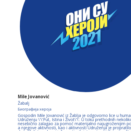
Mile Jovanović
Žabalj
Биографија хероја
Gospodin Mile Jovanović iz Žablja je odgovorno lice u hum
Udruženju \'\'Put, Istina i Život\'\'. U toku prethodnih nekoli
nesebično zalagao za pomoć materijalno najugroženijim p
a njegove aktivnosti, kao i aktivnosti Udruženja je propratilo