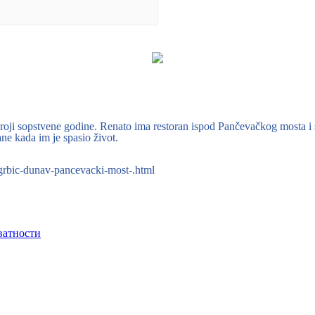
 broji sopstvene godine. Renato ima restoran ispod Pančevačkog mosta i 
ne kada im je spasio život.
o-grbic-dunav-pancevacki-most-.html
ватности