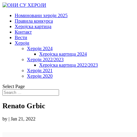
Номиновани хероји 2025
Правила конкурса
Херојска картица
Контакт
Вести
Хероји
Хероји 2024
Херојска картица 2024
Хероји 2022/2023
Херојска картица 2022/2023
Хероји 2021
Хероји 2020
Select Page
Renato Grbic
by
|
Jan 21, 2022