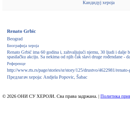
Кандидуј хероја
Renato Grbic
Beograd
Биографија хероја
Renato Grbić ima 60 godina i, zahvaljujući njemu, 30 ljudi i dalje
spasilačku akciju. Sa nekima od njih čak slavi druge rođendane - da
Референце
http://www.rts.rs/page/stories/sr/story/125/drustvo/4622981/renat
Предлагач хероја: Andjela Popovic, Šabac
© 2026 ОНИ СУ ХЕРОЈИ. Сва права задржана. |
Политика при