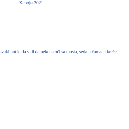
Хероји 2021
svaki put kada vidi da neko skoči sa mosta, seda u čamac i kreće