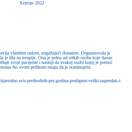
Хероји 2022
avlja vlastitim radom, angažujući donatore. Organizovala je
la je išla na terapije. Ona je jedna od retkih osoba koje danas
je svoje pacijente i nastoji da svakoj osobi kojoj je pomoć
 ponosna što ovom prilikom mogu da je nominujem.
ijarealno.rs/u-prethodnih-pet-godina-postignut-veliki-napredak-i-