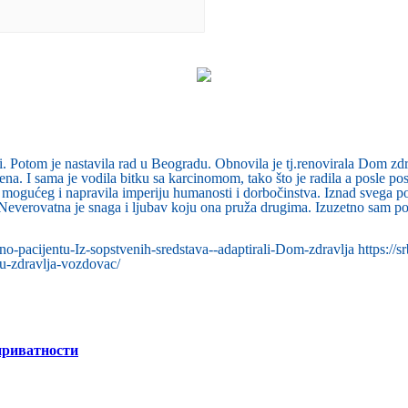
 Potom je nastavila rad u Beogradu. Obnovila je tj.renovirala Dom zdr
na. I sama je vodila bitku sa karcinomom, tako što je radila a posle pos
ućeg i napravila imperiju humanosti i dorbočinstva. Iznad svega poštu
. Neverovatna je snaga i ljubav koju ona pruža drugima. Izuzetno sam
-pacijentu-Iz-sopstvenih-sredstava--adaptirali-Dom-zdravlja https://srb
omu-zdravlja-vozdovac/
приватности