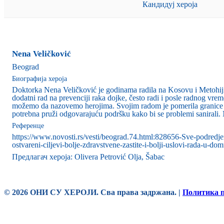
Кандидуј хероја
Nena Veličković
Beograd
Биографија хероја
Doktorka Nena Veličković je godinama radila na Kosovu i Metohiji.
dodatni rad na prevenciji raka dojke, često radi i posle radnog vreme
možemo da nazovemo herojima. Svojim radom je pomerila granice mog
potrebna pruži odgovarajuću podršku kako bi se problemi sanirali
Референце
https://www.novosti.rs/vesti/beograd.74.html:828656-Sve-podredjeno
ostvareni-ciljevi-bolje-zdravstvene-zastite-i-bolji-uslovi-rada-u-d
Предлагач хероја: Olivera Petrović Olja, Šabac
© 2026 ОНИ СУ ХЕРОЈИ. Сва права задржана. |
Политика 