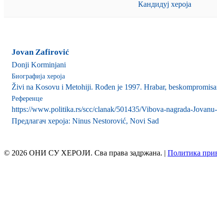
Кандидуј хероја
Jovan Zafirović
Donji Korminjani
Биографија хероја
Živi na Kosovu i Metohiji. Rođen je 1997. Hrabar, beskompromisan
Референце
https://www.politika.rs/scc/clanak/501435/Vibova-nagrada-Jovanu-
Предлагач хероја: Ninus Nestorović, Novi Sad
© 2026 ОНИ СУ ХЕРОЈИ. Сва права задржана. |
Политика при