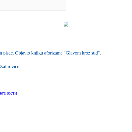
 pisac. Objavio knjigu aforizama "Glavom kroz stid".
Zafirovicu
ватности