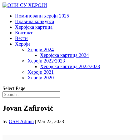
Номиновани хероји 2025
Правила конкурса
Херојска картица
Контакт
Вести
Хероји
Хероји 2024
Херојска картица 2024
Хероји 2022/2023
Херојска картица 2022/2023
Хероји 2021
Хероји 2020
Select Page
Jovan Zafirović
by
OSH Admin
|
Mar 22, 2023