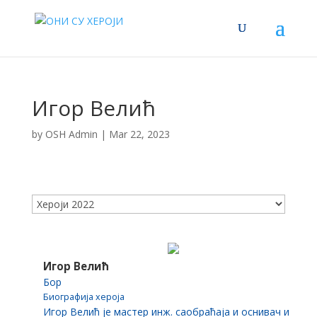
Игор Велић
by
OSH Admin
|
Mar 22, 2023
Игор Велић
Бор
Биографија хероја
Игор Велић је мастер инж. саобраћаја и оснивач и