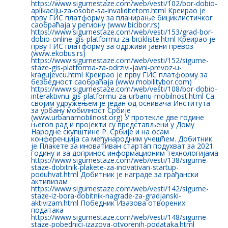
https://www.sigurnestaze.com/web/vesti/102/bor-dobio-
aplikaciju-za-osobe-sa-invaliditetom.html Креирао је
прву ГИС платформу за планирање бициклистичког
саобраћаја у региону (www.bicibor.rs)
https://www.sigurnestaze.com/web/vesti/153/grad-bor-
dobio-online-gis-platformu-za-bicikliste.html Креирао је
прву ГИС платформу за одрживи јавни превоз
(www.ekobus.rs)
https://www.sigurnestaze.com/web/vesti/152/sigurne-
staze-gis-platforma-za-odrzivi-javni-prevoz-u-
kragujevcu.html Креирао је прву ГИС платформу за
безбедност саобраћаја (www.mobilitybor.com)
https://www.sigurnestaze.com/web/vesti/108/bor-dobio-
interaktivnu-gis-platformu-za-urbanu-mobilnost.html Са
својим удружењем је један од оснивача Института
за урбану мобилност Србије
(www.urbanamobilnost.org) У протекле две године
његов рад и пројекти су представљени у Дому
Народне скупштине Р. Србије и на осам
конференција са међународним учешћем. Добитник
је Плакете за иновативан стартап подухват за 2021.
годину и за допринос информационим технологијама
https://www.sigurnestaze.com/web/vesti/138/sigurne-
staze-dobitnik-plakete-za-inovativan-startup-
poduhvat.html Добитник је награде за грађански
активизам
https://www.sigurnestaze.com/web/vesti/142/sigurne-
staze-iz-bora-dobitnik-nagrade-za-gradjanski-
aktivizam.html Победник Изазова отворених
података
https://www.sigurnestaze.com/web/vesti/148/sigurne-
staze-pobednici-izazova-otvorenih-podataka.html