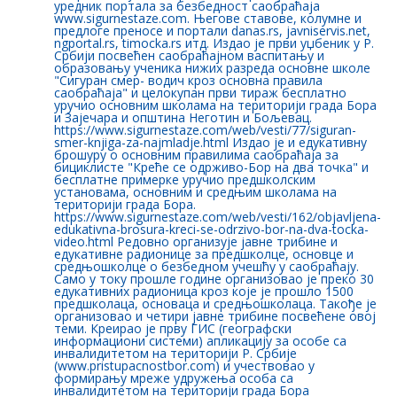
уредник портала за безбедност саобраћаја
www.sigurnestaze.com. Његове ставове, колумне и
предлоге преносе и портали danas.rs, javniservis.net,
ngportal.rs, timocka.rs итд. Издао је први уџбеник у Р.
Србији посвећен саобраћајном васпитању и
образовању ученика нижих разреда основне школе
"Сигуран смер- водич кроз основна правила
саобраћаја" и целокупан први тираж бесплатно
уручио основним школама на територији града Бора
и Зајечара и општина Неготин и Бољевац.
https://www.sigurnestaze.com/web/vesti/77/siguran-
smer-knjiga-za-najmladje.html Издао је и едукативну
брошуру о основним правилима саобраћаја за
бициклисте "Креће се одрживо-Бор на два точка" и
бесплатне примерке уручио предшколским
установама, основним и средњим школама на
територији града Бора.
https://www.sigurnestaze.com/web/vesti/162/objavljena-
edukativna-brosura-kreci-se-odrzivo-bor-na-dva-tocka-
video.html Редовно организује јавне трибине и
едукативне радионице за предшколце, основце и
средњошколце о безбедном учешћу у саобраћају.
Само у току прошле године организовао је преко 30
едукативних радионица кроз које је прошло 1500
предшколаца, основаца и средњошколаца. Такође је
организовао и четири јавне трибине посвећене овој
теми. Креирао је прву ГИС (географски
информациони системи) апликацију за особе са
инвалидитетом на територији Р. Србије
(www.pristupacnostbor.com) и учествовао у
формирању мреже удружења особа са
инвалидитетом на територији града Бора