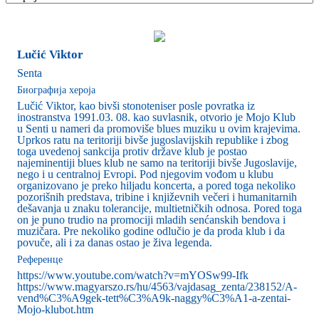
Lučić Viktor
Senta
Биографија хероја
Lučić Viktor, kao bivši stonoteniser posle povratka iz
inostranstva 1991.03. 08. kao suvlasnik, otvorio je Mojo Klub
u Senti u nameri da promoviše blues muziku u ovim krajevima.
Uprkos ratu na teritoriji bivše jugoslavijskih republike i zbog
toga uvedenoj sankcija protiv države klub je postao
najeminentiji blues klub ne samo na teritoriji bivše Jugoslavije,
nego i u centralnoj Evropi. Pod njegovim vođom u klubu
organizovano je preko hiljadu koncerta, a pored toga nekoliko
pozorišnih predstava, tribine i književnih večeri i humanitarnih
dešavanja u znaku tolerancije, multietničkih odnosa. Pored toga
on je puno trudio na promociji mladih senćanskih bendova i
muzičara. Pre nekoliko godine odlučio je da proda klub i da
povuče, ali i za danas ostao je živa legenda.
Референце
https://www.youtube.com/watch?v=mYOSw99-Ifk
https://www.magyarszo.rs/hu/4563/vajdasag_zenta/238152/A-
vend%C3%A9gek-tett%C3%A9k-naggy%C3%A1-a-zentai-
Mojo-klubot.htm