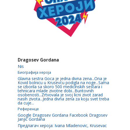
Dragosev Gordana
Nis
Биографија хероја
Glavna sestra Goca je jedna divna zena...Ona je
Kovid bolnicu u Krusevcu podigla na noge...Sama
se izborila sa skoro 500 medicinskih sestara i
tehnicara mlade zivotne dobi...Buntovnih
osobenosti...Zrtvovala je svoj licni zivot zarad
nasih zivota...Jedna divna zena za koju svet treba
da cuje...
Референце
Google Dragosev Gordana Facebook Dragosev
Janjic Gordana
Предлагач хероја: Ivana Mladenovic, Krusevac