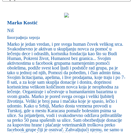
Marko Kostić
Niš
Биографија хероја
Marko je jedan vredan, i pre svega human čovek velikog srca.
Svakodnevno je aktivan u skupljanju novca za pomoć u
lečenju dece i odraslih, korisnika fondacija kao što su Budi
Human, Pokreni život, Humanost bez granica... Svojim
aktivnostima u facebook grupama namenjenim pomoći
obolelima, podiže svest kod ljudi i podstiče rad grupa, pa je
tako u jednoj od njih, Pomozi da pobedim, i član admin tima.
Svojim licitacijama, apelima, i live prodajama, koje traju i po 7-
8 sati, a za koje sam skuplja donacije i donira, doprinosi
korisnicima velikom količinom novca koja je neophodna za
lečenje. Organizuje i učestvuje u humanitarnim bazarima u
svom gradu. Marko je pored svega ovoga i veliki ljubitelj
životinja. Veliki je broj pasa i mačaka koje je spasio, lečio i
udomio. Kako u Srbiji, Marko dosta vremena provodi u
Turskoj, gde u mestu Karacasu pomaže bolesnim psima sa
ulice. Sa prijateljem, vodi i svakodnevno održava prihvatilište
sa preko 50 pasa spašenih sa ulice. Sam obezbedjuje donacije
za kupovinu hrane i plaćanje veterinarskih troškova preko
facebook grupe čiji je osnivač. Zahvaljujući njemu, ne samo u