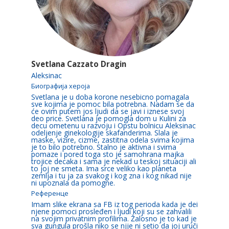
Svetlana Cazzato Dragin
Aleksinac
Биографија хероја
Svetlana je u doba korone nesebicno pomagala
sve kojima je pomoc bila potrebna. Nadam se da
će ovim putem jos ljudi da se javi i iznese svoj
deo price. Svetlana je pomogla dom u Kulini za
decu ometenu u razvoju i Opstu bolnicu Aleksinac
odeljenje ginekologije skafanderima. Slala je
maske, vizire, cizme, zastitna odela svima kojima
je to bilo potrebno. Stalno je aktivna i svima
pomaze i pored toga sto je samohrana majka
trojice decaka i sama je nekad u teskoj situaciji ali
to joj ne smeta. Ima srce veliko kao planeta
zemlja i tu ja za svakog i kog zna i kog nikad nije
ni upoznala da pomogne.
Референце
Imam slike ekrana sa FB iz tog perioda kada je dei
njene pomoci prosleđen i ljudi koji su se zahvalili
na svojim privatnim profilima. Žalosno je to kad je
sva gungula prošla niko se njje ni setio da joj uruči