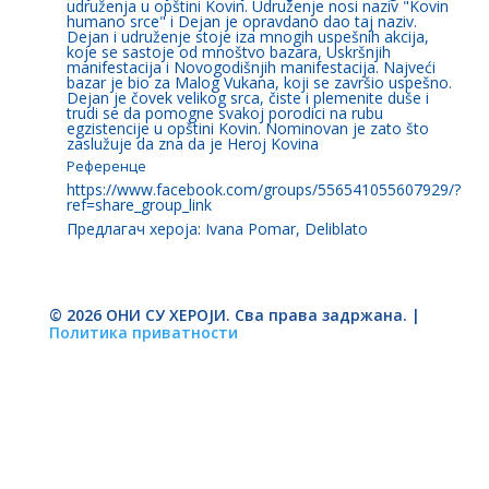
udruženja u opštini Kovin. Udruženje nosi naziv "Kovin
humano srce" i Dejan je opravdano dao taj naziv.
Dejan i udruženje stoje iza mnogih uspešnih akcija,
koje se sastoje od mnoštvo bazara, Uskršnjih
manifestacija i Novogodišnjih manifestacija. Najveći
bazar je bio za Malog Vukana, koji se završio uspešno.
Dejan je čovek velikog srca, čiste i plemenite duše i
trudi se da pomogne svakoj porodici na rubu
egzistencije u opštini Kovin. Nominovan je zato što
zaslužuje da zna da je Heroj Kovina
Референце
https://www.facebook.com/groups/556541055607929/?
ref=share_group_link
Предлагач хероја: Ivana Pomar, Deliblato
© 2026 ОНИ СУ ХЕРОЈИ. Сва права задржана. |
Политика приватности