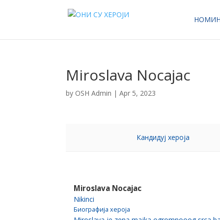
НОМИН
Miroslava Nocajac
by
OSH Admin
|
Apr 5, 2023
Кандидуј хероја
Miroslava Nocajac
Nikinci
Биографија хероја
Miroslava je zena,majka ogromnooog srca,ba