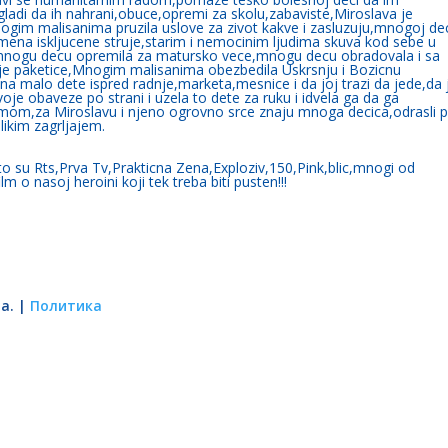
gladi da ih nahrani,obuce,opremi za skolu,zabaviste,Miroslava je
ogim malisanima pruzila uslove za zivot kakve i zasluzuju,mnogoj de
na iskljucene struje,starim i nemocinim ljudima skuva kod sebe u
i,mnogu decu opremila za matursko vece,mnogu decu obradovala i sa
je paketice,Mnogim malisanima obezbedila Uskrsnju i Bozicnu
e na malo dete ispred radnje,marketa,mesnice i da joj trazi da jede,da 
voje obaveze po strani i uzela to dete za ruku i idvela ga da ga
mom,za Miroslavu i njeno ogrovno srce znaju mnoga decica,odrasli 
elikim zagrljajem.
 sto su Rts,Prva Tv,Prakticna Zena,Exploziv,150,Pink,blic,mnogi od
lm o nasoj heroini koji tek treba biti pusten!!!
а. |
Политика