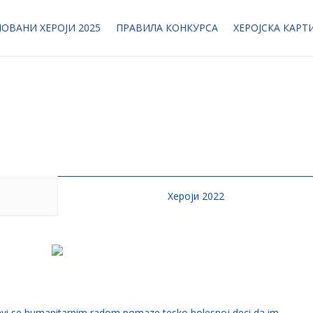
ОВАНИ ХЕРОЈИ 2025
ПРАВИЛА КОНКУРСА
ХЕРОЈСКА КАРТ
Хероји 2022
vi se humanitarnim radom,pomaze tesko bolesnoj deci da im