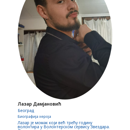
Лазар Дамјановић
Београд
Биографија хероја
Лазар је момак који већ трећу годину
волонтира у Волонтерском сервису Звездара.