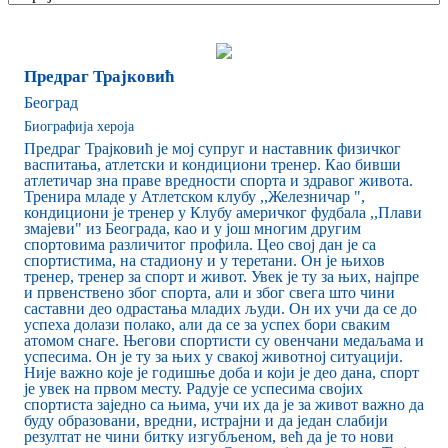
Предраг Трајковић
Београд
Биографија хероја
Предраг Трајковић је мој супруг и наставник физичког
васпитања, атлетски и кондициони тренер. Као бивши
атлетичар зна праве вредности спорта и здравог живота.
Тренира младе у Атлетском клубу ,,Железничар ",
кондициони је тренер у Клубу америчког фудбала ,,Плави
змајеви" из Београда, као и у још многим другим
спортовима различитог профила. Цео свој дан је са
спортистима, на стадиону и у теретани. Он је њихов
тренер, тренер за спорт и живот. Увек је ту за њих, најпре
и првенствено због спорта, али и због свега што чини
саставни део одрастања младих људи. Он их учи да се до
успеха долази полако, али да се за успех бори сваким
атомом снаге. Његови спортисти су овенчани медаљама и
успесима. Он је ту за њих у свакој животној ситуацији.
Није важно које је годишње доба и који је део дана, спорт
је увек на првом месту. Радује се успесима својих
спортиста заједно са њима, учи их да је за живот важно да
буду образовани, вредни, истрајни и да један слабији
резултат не чини битку изгубљеном, већ да је то нови