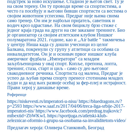
подстрек за ново искушење. Стадион је његов свет. Ту је
на свом терену. Он ту проводи време са спортистима, а
често га посећују и његови бивши спортисти са вестима о
својим животним успесима. Предраг није њима свима
само тренер. Он им је најбољи пријатељ, саветник и
водич кроз одрастање. На свом бициклу брзо стиже с
једног краја града на други на све заказане тренинге. Био
је организатор са својим атлетским клубом Нишког
полумаратона 2021. године, као и ,,Air battle " такмичења
у центру Ниша када су дошли учесници из целог
Балкана, покренули су групу у атлетици са особама са
инвалидитетом. Он је и оснивач првог нишког клуба
америчког фудбала ,,Императори" са младим
заљубљеницима у овај спорт. Копље, препона, лопта,
тренинг, стаза, старт и циљ - само су део његовог
свакодневног речника. Спортиста од малена, Предраг је
успео да љубав према спорту пренесе стотинама младих
људи и да код њих развије осећај за фер-плеј и истрајност.
Прави херој у данашње време.
Референце
https://niskevesti.rs/imperatori-u-nisu/ https://bluedragons.rs/?
p=2593 https://www.saaf.rs/2017/04/06/treca-liga-srbije-2017-
imperatori-nis/ https://www.facebook.com/predrag.trajkovic?
mibextid=ZbWKwL https://sportjuga.rs/atletski-klub-
zeleznicar-oformio-i-grupu-sa-osobama-sa-invaliditetom-video/
Предлагач хероја: Оливера Станковић, Београд