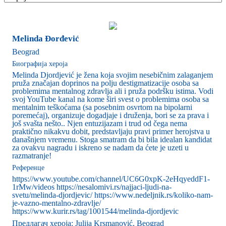
Melinda Đorđević
Beograd
Биографија хероја
Melinda Djordjević je žena koja svojim nesebičnim zalaganjem
pruža značajan doprinos na polju destigmatizacije osoba sa
problemima mentalnog zdravlja ali i pruža podršku istima. Vodi
svoj YouTube kanal na kome širi svest o problemima osoba sa
mentalnim teškoćama (sa posebnim osvrtom na bipolarni
poremećaj), organizuje dogadjaje i druženja, bori se za prava i
još svašta nešto.. Njen entuzijazam i trud od čega nema
praktično nikakvu dobit, predstavljaju pravi primer herojstva u
današnjem vremenu. Stoga smatram da bi bila idealan kandidat
za ovakvu nagradu i iskreno se nadam da ćete je uzeti u
razmatranje!
Референце
https://www.youtube.com/channel/UC6G0xpK-2eHqyeddF1-
1rMw/videos https://nesalomivi.rs/najjaci-ljudi-na-
svetu/melinda-djordjevic/ https://www.nedeljnik.rs/koliko-nam-
je-vazno-mentalno-zdravlje/
https://www.kurir.rs/tag/1001544/melinda-djordjevic
Предлагач хероја: Julija Krsmanović, Beograd