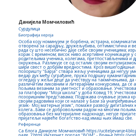
Данијела Момчиловић
Сурдулица
Биографија хероја
Особа коју номинујем је борбена, истрајна, комуникати
отворена за сарадњу, дружељубива, оптимистична и в
рада су што несебично даје себе својим ученицима; изр
корак с временом; висок ниво асертивне коуникације у
родитељима ученика, колегама, претпостављенима и д
окружења. Разликује се од осталик својим ентузијазм
шири свест о добрим вредностима. Кроз вишегодишњи 
позоришту "Барја" ствара жељу ученицима да негују ум
ведар дух међу суграђане, пружа подршку хуманитарним
огледају у жељи деце да учествују на такмичењима, да 
различитим ликовним и литерарним конкурсима, да се а
пољима везаним за уметност и образовање. Учествова
за платформу "Моја школа" у доба Ковид 19; Учествова
позоришним представама; Подржава очување језика кроз
својим радовима који се налазе у Бази за унапређива
језик- Мој матерњи језик", помаже развоју дигиталних 
колега...Бави се добровољним радом на многим пољим
образовања без материјалне надокнаде, негује пријате
пријатељи највеће богатство-кад имаш њих имаш све.
Референце
Са блога Данијеле Момчиловић https://uciteljevanje4.blo
page_7.html Интернет портал "ВОМ" - Врање https://vom.