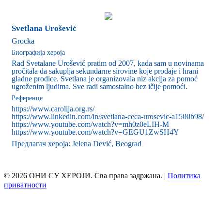
Svetlana Urošević
Grocka
Биографија хероја
Rad Svetalane Urošević pratim od 2007, kada sam u novinama
pročitala da sakuplja sekundarne sirovine koje prodaje i hrani
gladne prodice. Svetlana je organizovala niz akcija za pomoć
ugroženim ljudima. Sve radi samostalno bez ičije pomoći.
Референце
https://www.carolija.org.rs/
https://www.linkedin.com/in/svetlana-ceca-urosevic-a1500b98/
https://www.youtube.com/watch?v=mh0z0eLIH-M
https://www.youtube.com/watch?v=GEGU1ZwSH4Y
Предлагач хероја: Jelena Dević, Beograd
© 2026 ОНИ СУ ХЕРОЈИ. Сва права задржана. |
Политика
приватности