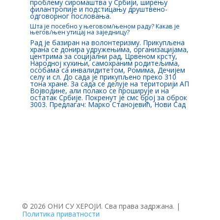
проблему сиромаштва у Србији, ширењу
филантропије и подстицању друштвено-
одговорног пословања.
Шта је посебно у његовом/њеном раду? Какав је
његов/њен утицај на заједницу?
Рад је базиран на волонтеризму. Прикупљена
храна се донира удружењима, организацијама,
центрима за социјални рад, Црвеном крсту,
Народној кухињи, самохраним родитељима,
особама са инвалидитетом, Ромима, Дечијем
селу и сл. До сада је прикупљено преко 310
тона хране. За сада се делује на територији АП
Војводине, али полако се проширује и на
остатак Србије. Покренут је смс број за оброк
3003. Предлагач: Марко Станојевић, Нови Сад
© 2026 ОНИ СУ ХЕРОЈИ. Сва права задржана. |
Политика приватности