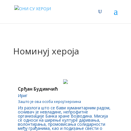
Номинуј хероја
Срђан Будимчић
Ириг
Зашто је ова особа херој/хероина
Из разлога што се бави хуманитарним радом,
оснивач је невладине, непрофитне
организације Банка хране Војводина. Мисија
се односи на ширење културе даривања,
волонтирања, промовисања солидарности
међу грађанима, као и подизање свести о