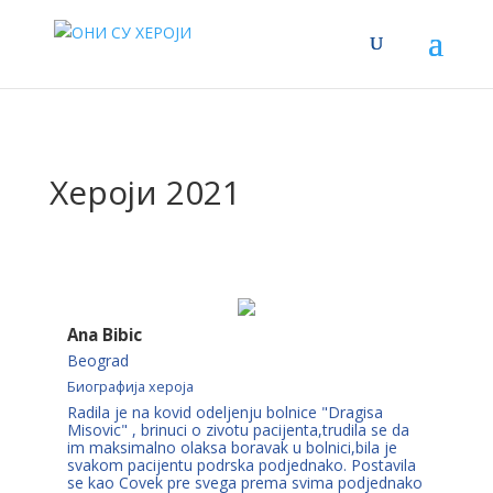
Хероји 2021
Ana Bibic
Beograd
Биографија хероја
Radila je na kovid odeljenju bolnice "Dragisa
Misovic" , brinuci o zivotu pacijenta,trudila se da
im maksimalno olaksa boravak u bolnici,bila je
svakom pacijentu podrska podjednako. Postavila
se kao Covek pre svega prema svima podjednako