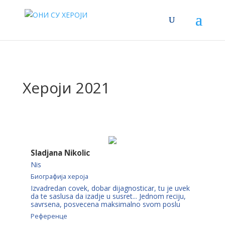
Хероји 2021
Sladjana Nikolic
Nis
Биографија хероја
Izvadredan covek, dobar dijagnosticar, tu je uvek
da te saslusa da izadje u susret... Jednom reciju,
savrsena, posvecena maksimalno svom poslu
Референце