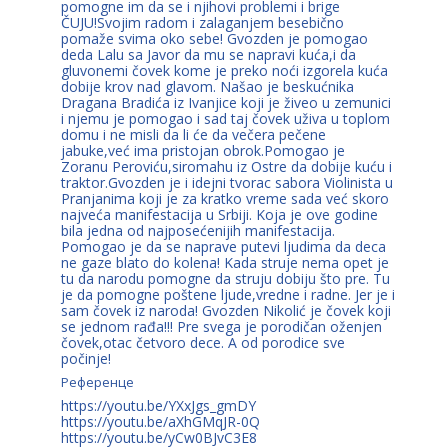
pomogne im da se i njihovi problemi i brige
ČUJU!Svojim radom i zalaganjem besebično
pomaže svima oko sebe! Gvozden je pomogao
deda Lalu sa Javor da mu se napravi kuća,i da
gluvonemi čovek kome je preko noći izgorela kuća
dobije krov nad glavom. Našao je beskućnika
Dragana Bradića iz Ivanjice koji je živeo u zemunici
i njemu je pomogao i sad taj čovek uživa u toplom
domu i ne misli da li će da večera pečene
jabuke,već ima pristojan obrok.Pomogao je
Zoranu Peroviću,siromahu iz Ostre da dobije kuću i
traktor.Gvozden je i idejni tvorac sabora Violinista u
Pranjanima koji je za kratko vreme sada već skoro
najveća manifestacija u Srbiji. Koja je ove godine
bila jedna od najposećenijih manifestacija.
Pomogao je da se naprave putevi ljudima da deca
ne gaze blato do kolena! Kada struje nema opet je
tu da narodu pomogne da struju dobiju što pre. Tu
je da pomogne poštene ljude,vredne i radne. Jer je i
sam čovek iz naroda! Gvozden Nikolić je čovek koji
se jednom rađa!!! Pre svega je porodičan oženjen
čovek,otac četvoro dece. A od porodice sve
počinje!
Референце
https://youtu.be/YXxJgs_gmDY
https://youtu.be/aXhGMqJR-0Q
https://youtu.be/yCw0BJvC3E8