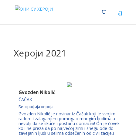
Хероји 2021
Gvozden Nikolić
ČAČAK
Биографија хероја
Gvozden Nikolić je novinar iz Čačak koji je svojim
radom i zalaganjem pomogao mnogim ljudima u
nevolji da se skuće i postanu domaćini! On je čovek
koji ne preza da po najvećoj zimi i snegu ode do
zavejanih ljudi u selima odsečenih od civilizacije,i