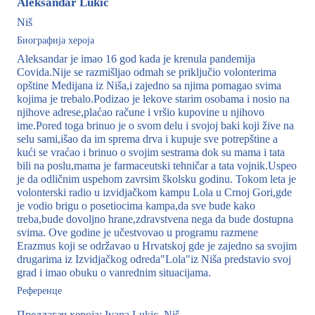
Aleksandar Lukic
Niš
Биографија хероја
Aleksandar je imao 16 god kada je krenula pandemija
Covida.Nije se razmišljao odmah se priključio volonterima
opštine Medijana iz Niša,i zajedno sa njima pomagao svima
kojima je trebalo.Podizao je lekove starim osobama i nosio na
njihove adrese,plaćao račune i vršio kupovine u njihovo
ime.Pored toga brinuo je o svom delu i svojoj baki koji žive na
selu sami,išao da im sprema drva i kupuje sve potrepštine a
kući se vraćao i brinuo o svojim sestrama dok su mama i tata
bili na poslu,mama je farmaceutski tehničar a tata vojnik.Uspeo
je da odličnim uspehom zavrsim školsku godinu. Tokom leta je
volonterski radio u izvidjačkom kampu Lola u Crnoj Gori,gde
je vodio brigu o posetiocima kampa,da sve bude kako
treba,bude dovoljno hrane,zdravstvena nega da bude dostupna
svima. Ove godine je učestvovao u programu razmene
Erazmus koji se održavao u Hrvatskoj gde je zajedno sa svojim
drugarima iz Izvidjačkog odreda"Lola"iz Niša predstavio svoj
grad i imao obuku o vanrednim situacijama.
Референце
Предлагач хероја: Ivana Lukic, Niš