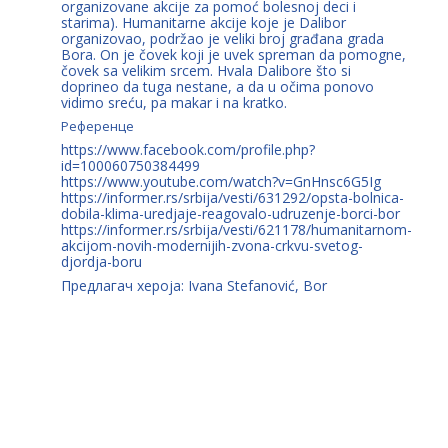
organizovane akcije za pomoć bolesnoj deci i
starima). Humanitarne akcije koje je Dalibor
organizovao, podržao je veliki broj građana grada
Bora. On je čovek koji je uvek spreman da pomogne,
čovek sa velikim srcem. Hvala Dalibore što si
doprineo da tuga nestane, a da u očima ponovo
vidimo sreću, pa makar i na kratko.
Референце
https://www.facebook.com/profile.php?
id=100060750384499
https://www.youtube.com/watch?v=GnHnsc6G5Ig
https://informer.rs/srbija/vesti/631292/opsta-bolnica-
dobila-klima-uredjaje-reagovalo-udruzenje-borci-bor
https://informer.rs/srbija/vesti/621178/humanitarnom-
akcijom-novih-modernijih-zvona-crkvu-svetog-
djordja-boru
Предлагач хероја: Ivana Stefanović, Bor