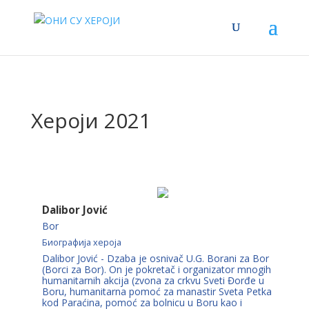
Хероји 2021
Dalibor Jović
Bor
Биографија хероја
Dalibor Jović - Dzaba je osnivač U.G. Borani za Bor
(Borci za Bor). On je pokretač i organizator mnogih
humanitarnih akcija (zvona za crkvu Sveti Đorđe u
Boru, humanitarna pomoć za manastir Sveta Petka
kod Paraćina, pomoć za bolnicu u Boru kao i