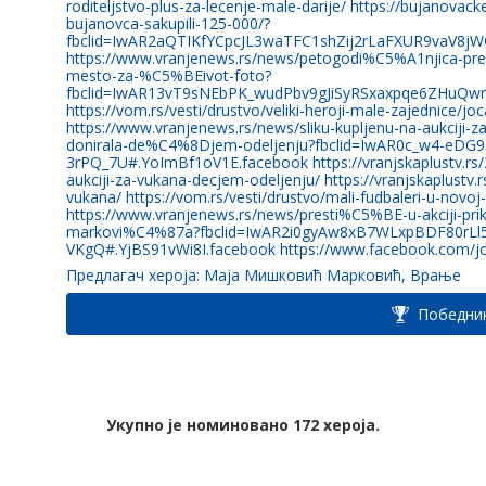
roditeljstvo-plus-za-lecenje-male-darije/ https://bujanovack
bujanovca-sakupili-125-000/?
fbclid=IwAR2aQTIKfYCpcJL3waTFC1shZij2rLaFXUR9vaV8j
https://www.vranjenews.rs/news/petogodi%C5%A1njica-pre
mesto-za-%C5%BEivot-foto?
fbclid=IwAR13vT9sNEbPK_wudPbv9gJiSyRSxaxpqe6ZHuQwm
https://vom.rs/vesti/drustvo/veliki-heroji-male-zajednice/joca-
https://www.vranjenews.rs/news/sliku-kupljenu-na-aukcij
donirala-de%C4%8Djem-odeljenju?fbclid=IwAR0c_w4-eDG
3rPQ_7U#.YoImBf1oV1E.facebook https://vranjskaplustv.rs/2
aukciji-za-vukana-decjem-odeljenju/ https://vranjskaplustv.
vukana/ https://vom.rs/vesti/drustvo/mali-fudbaleri-u-novoj
https://www.vranjenews.rs/news/presti%C5%BE-u-akciji-p
markovi%C4%87a?fbclid=IwAR2i0gyAw8xB7WLxpBDF80rLl5
VKgQ#.YjBS91vWi8I.facebook https://www.facebook.com/joca
Предлагач хероја: Маја Мишковић Марковић, Врање
Победник
Укупно је номиновано 172 хероја.