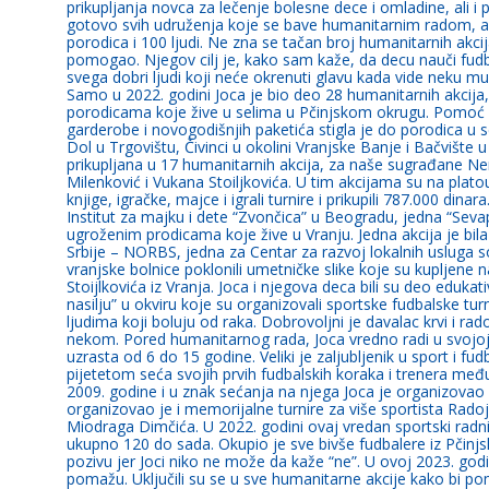
prikupljanja novca za lečenje bolesne dece i omladine, ali i p
gotovo svih udruženja koje se bave humanitarnim radom, ak
porodica i 100 ljudi. Ne zna se tačan broj humanitarnih akcij
pomogao. Njegov cilj je, kako sam kaže, da decu nauči fudb
svega dobri ljudi koji neće okrenuti glavu kada vide neku m
Samo u 2022. godini Joca je bio deo 28 humanitarnih akcija
porodicama koje žive u selima u Pčinjskom okrugu. Pomoć u v
garderobe i novogodišnjih paketića stigla je do porodica u 
Dol u Trgovištu, Čivinci u okolini Vranjske Banje i Bačvišt
prikupljana u 17 humanitarnih akcija, za naše sugrađane Nen
Milenković i Vukana Stoiljkovića. U tim akcijama su na plato
knjige, igračke, majce i igrali turnire i prikupili 787.000 din
Institut za majku i dete “Zvončica” u Beogradu, jedna “Sev
ugroženim prodicama koje žive u Vranju. Jedna akcija je bila
Srbije – NORBS, jedna za Centar za razvoj lokalnih usluga s
vranjske bolnice poklonili umetničke slike koje su kupljene
Stoijlkovića iz Vranja. Joca i njegova deca bili su deo eduka
nasilju” u okviru koje su organizovali sportske fudbalske tur
ljudima koji boluju od raka. Dobrovoljni je davalac krvi i
nekom. Pored humanitarnog rada, Joca vredno radi u svojoj 
uzrasta od 6 do 15 godine. Veliki je zaljubljenik u sport i fud
pijetetom seća svojih prvih fudbalskih koraka i trenera međ
2009. godine i u znak sećanja na njega Joca je organizovao
organizovao je i memorijalne turnire za više sportista Radoj
Miodraga Dimčića. U 2022. godini ovaj vredan sportski radn
ukupno 120 do sada. Okupio je sve bivše fudbalere iz Pčinj
pozivu jer Joci niko ne može da kaže “ne”. U ovoj 2023. godin
pomažu. Uključili su se u sve humanitarne akcije kako bi p