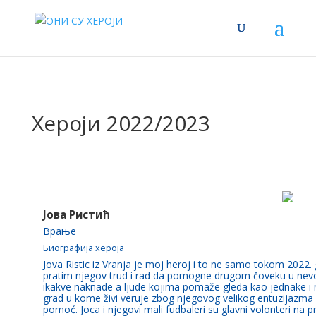
Хероји 2022/2023
Јова Ристић
Врање
Биографија хероја
Jova Ristic iz Vranja je moj heroj i to ne samo tokom 2022.
pratim njegov trud i rad da pomogne drugom čoveku u nevo
ikakve naknade a ljude kojima pomaže gleda kao jednake i n
grad u kome živi veruje zbog njegovog velikog entuzijazma
pomoć. Joca i njegovi mali fudbaleri su glavni volonteri na