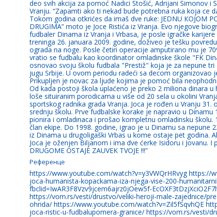
deo svih akcija za pomoć Nadici Stošić, Adrijani Simonov i 
Vranju. “Zapamti ako ti nekad bude potrebna ruka koja ce d
Tokom godina otkrićes da imaš dve ruke: JEDNU КOJO
DRUGIMA” moto je Joce Ristića iz Vranja. Evo njegove biograf
fudbaler Dinama iz Vranja i Vrbasa, je posle igračke karije
treninga 26. januara 2009. godine, doživeo je tešku povredu
ograda na noge. Posle četiri operacije amputirano mu je 7
vratio se fudbalu kao koordinator omladinske škole "FK Dina
osnovao svoju školu fudbala "Prestiž" koja je za nepune tr
jugu Srbije. U ovom periodu radeći sa decom organizovao j
Prikupljen je novac za ljude kojima je pomoć bila neophodna,
Od kada postoji škola uplaćeno je preko 2 miliona dinara 
loše situiranim porodicama u više od 20 sela u okolini Vranj
sportskog radnika grada Vranja. Joca je rođen u Vranju 31. 
srednju školu. Prve fudbalske korake je napravio u Dinamu 19
pionira i omladinaca i prošao kompletnu omladinsku školu. 1
član ekipe. Do 1998. godine, igrao je u Dinamu sa nepune 23
iz Dinama u drugoligaški Vrbas u kome ostaje pet godina. Ak
Joca je oženjen Biljanom i ima dve ćerke Isidoru i Jovanu
DRUGOME OSTAJE ZAUVEK TVOJE !!!”
Референце
https://www.youtube.com/watch?v=y3VWQrHRvyg https://www
joca-humanista-kopackama-iza-njega-vise-200-humanitarnih
fbclid=IwAR3F8Vzv9jcem6ajrz0jOew5f-EcOXF3tDzjXciO2F
https://vom.rs/vesti/drustvo/veliki-heroji-male-zajednice/p
ohrida/ https://www.youtube.com/watch?v=Zil5fSqvhQE http
joca-ristic-u-fudbalupomera-granice/ https://vom.rs/vesti/d