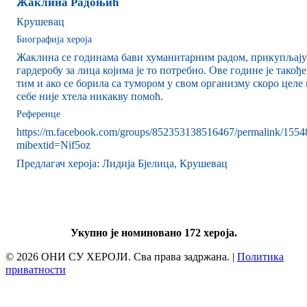
Жаклина Радоњић
Крушевац
Биографија хероја
Жаклина се годинама бави хуманитарним радом, прикупљају
гардеробу за лица којима је то потребно. Ове године је такође
тим и ако се борила са тумором у свом организму скоро целе 
себе није хтела никакву помоћ.
Референце
https://m.facebook.com/groups/852353138516467/permalink/155
mibextid=Nif5oz
Предлагач хероја: Лидија Бјелица, Крушевац
Укупно је номиновано 172 хероја.
© 2026 ОНИ СУ ХЕРОЈИ. Сва права задржана. |
Политика
приватности