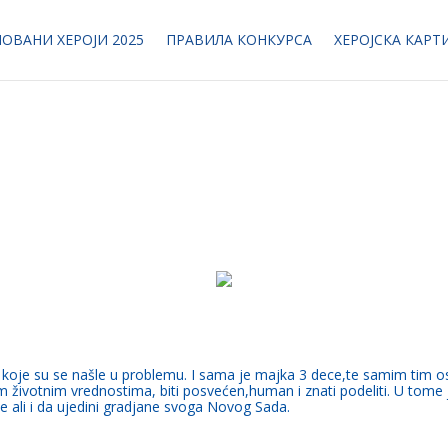
ОВАНИ ХЕРОЈИ 2025
ПРАВИЛА КОНКУРСА
ХЕРОЈСКА КАРТ
je su se našle u problemu. I sama je majka 3 dece,te samim tim os
 životnim vrednostima, biti posvećen,human i znati podeliti. U tom
li i da ujedini gradjane svoga Novog Sada.