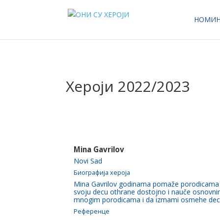
НОМИН
Хероји 2022/2023
Mina Gavrilov
Novi Sad
Биографија хероја
Mina Gavrilov godinama pomaže porodicama ko
svoju decu othrane dostojno i nauče osnovnim
mnogim porodicama i da izmami osmehe dece a
Референце