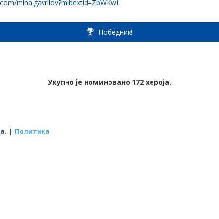
.com/mina.gavrilov?mibextid=ZbWKwL
Победник!
Укупно је номиновано 172 хероја.
а. |
Политика