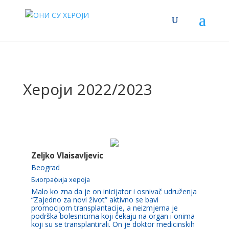
Хероји 2022/2023
Zeljko Vlaisavljevic
Beograd
Биографија хероја
Malo ko zna da je on inicijator i osnivač udruženja
“Zajedno za novi život” aktivno se bavi
promocijom transplantacije, a neizmjerna je
podrška bolesnicima koji čekaju na organ i onima
koji su se transplantirali. On je doktor medicinskih