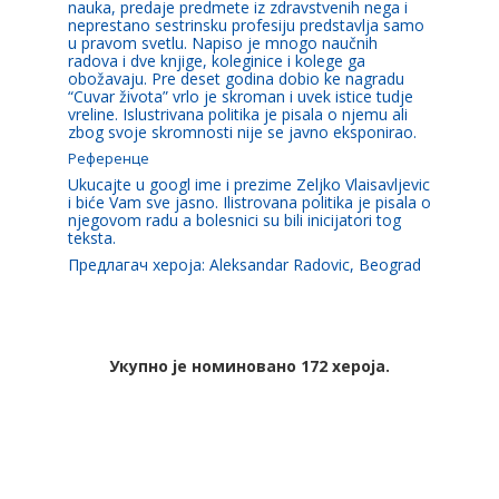
nauka, predaje predmete iz zdravstvenih nega i
neprestano sestrinsku profesiju predstavlja samo
u pravom svetlu. Napiso je mnogo naučnih
radova i dve knjige, koleginice i kolege ga
obožavaju. Pre deset godina dobio ke nagradu
“Cuvar života” vrlo je skroman i uvek istice tudje
vreline. Islustrivana politika je pisala o njemu ali
zbog svoje skromnosti nije se javno eksponirao.
Референце
Ukucajte u googl ime i prezime Zeljko Vlaisavljevic
i biće Vam sve jasno. Ilistrovana politika je pisala o
njegovom radu a bolesnici su bili inicijatori tog
teksta.
Предлагач хероја: Aleksandar Radovic, Beograd
Укупно је номиновано 172 хероја.