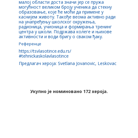
малој области доста значи јер се пружа
могућност великом броју ученика да стекну
образовање, које ће моћи да примене у
каснијем животу. Такође веома активно ради
на унапређењу школског окружења,
радионица, учионица и формирања тренинг
центра у школи. Подржава колеге и њихове
активности и води бригу о сваком ђаку.
Референце
https://tsvlasotince.edu.rs/
#tehnickaskolavlasotince
Предлагач хероја: Svetlana Jovanovic, Leskovac
Укупно је номиновано 172 хероја.