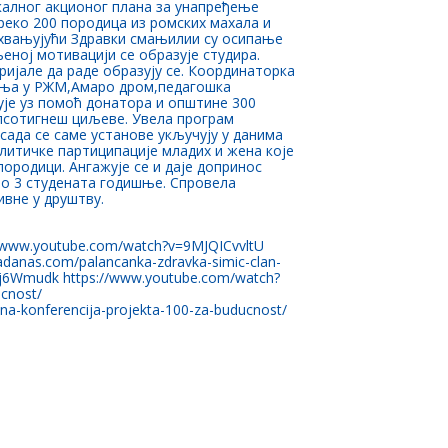
калног акционог плана за унапређење
реко 200 породица из ромских махала и
захвањујући Здравки смањилии су осипање
ној мотивацији се образује студира.
ријале да раде образују се. Координаторка
киња у РЖМ,Амаро дром,педагошка
ује уз помоћ донатора и општине 300
 псотигнеш циљеве. Увела програм
 сада се саме установе укључују у данима
литичке партиципације младих и жена које
породици. Ангажује се и даје допринос
мо 3 студената годишње. Спровела
ивне у друштву.
//www.youtube.com/watch?v=9MJQICvvltU
danas.com/palancanka-zdravka-simic-clan-
ZOj6Wmudk https://www.youtube.com/watch?
ucnost/
sna-konferencija-projekta-100-za-buducnost/