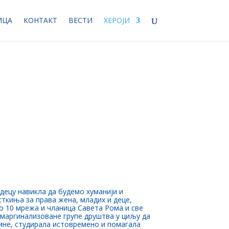
ИЦА
КОНТАКТ
ВЕСТИ
ХЕРОЈИ
 децу навикла да будемо хуманији и
сткиња за права жена, младих и деце,
о 10 мрежа и чланица Савета Рома и све
 маргинализоване групе друштва у циљу да
ине, студирала истовремено и помагала