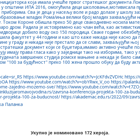
ицијаторка која имала учешће првог стратешког документа Ло
ла у општини ИПА 2016, омогућила деци школовање,мотивисала п
м приборима. Сва је деца у насељу воле и радо долазе у школу 
 образовање младих Рома/иња велики број младих захваљујући ње
у. Током Короне обишла преко 50 деце свакодневно носила мате
маро дром. Радила је истовремено као члан већа, као активист
ридворице добило воду око 150 породица. Сваке године обезбеђ
ила факултет у 44 години и као што каже никада није касно да
не у граду и никада није престало да се слави, захваљујући њој
 стратешки документ који се буџетира,имамо активно учешће по
ују имају права гласа како у заједници тако на изборима, тако у 
тудената завршених студија ромске мањине а некада је било са
ом "100 за будућност" преко 100 жена прошло обуку да буду акт
locale=sr_RS https://www.youtube.com/watch?v=JcKFdvZVDHc https:
OA https://www.youtube.com/watch?v=obYRwx_V_oo https://palanka
-za-rome-zajedno-mozemo-sve/ https://www.youtube.com/watch?v=t7
inkluzijaromavojvodina.rs/zavrsna-konferencija-projekta-100-za-bud
nar-projekta-100-za-buducnost/ https://akademac.edu.rs/2022/09/zavr
ка Паланка
Укупно је номиновано 172 хероја.