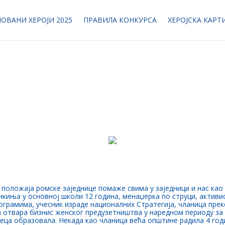
ОВАНИ ХЕРОЈИ 2025
ПРАВИЛА КОНКУРСА
ХЕРОЈСКА КАРТ
 положаја ромске заједнице помаже свима у заједници и нас као
киња у основној школи 12 година, менаџерка по струци, активи
ограмима, учесник израде националних Стратегија, чланица прек
а отвара бизнис женског предузетништва у наредном периоду за
еца образовала. Некада као чланица већа општине радила 4 год