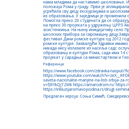
нама младима да наставимо школовање. Ин
положаја Рома у граду. Прва је аплицира
усрећила сву децу екскурзијама и школски
из образовања. У заједници је променила
Помогла преко 20 студената да се образуј
на преко 30 пројеката у удружењу ЦРРЗ А
асистенкиња. На њену иницијативу село П
школских прибора за сиромашну децу.Заврш
фестивал Дани ромске културе од 2012 годи
ромске културе. Захвалјући Здравки имамо
никада нису излазиле из насеља садс ослуч
образовању и култури Рома, сада има 14 с
пројекат у сарадњи са министартвом и Гиз
Референце
https://www.facebook.com/zdravka.nasput/?
https://www.youtube.com/watch?v=zeX__RFDb
saveta-nacionalne-manjine-na-listi-srbija
v=fJRYkQjT2Wk https://amarodrom.rs/ https://
https://inkluzijaromavojvodina.rs/drugi-semi
Предлагач хероја: Соња Симић, Смедеревс