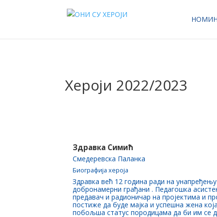
НОМИН
Хероји 2022/2023
Здравка Симић
Смедеревска Паланка
Биографија хероја
Здравка већ 12 година ради на унапређењу
добронамерни грађани . Педагошка асистен
предавач и радионичар на пројектима и пр
постиже да буде мајка и успешна жена кој
побољша статус породицама да би им се д