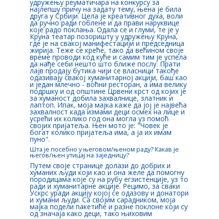
удружењу реуматичара на конкурсу за
најлепшу причу на задату тему, њена је била
друга у Србији. Цела је креативног духа, воли
да ручно ради гоблене и да прави наруквице
које радо поклања. Одала се и глуми, те је у
Круна театар позоришту у удружењу Круна,
где је на свакој манифестацији и председница
жирија. Теже се креће, тако да већином своје
време проводи код куће и самим тим је успела
да нађе себи нешто што ближе послу. Прати
лајв продају бутика чији се власници такође
одазивају свакој хуманитарној акцији, баш као
и један млечно - воћни ресторан, а има велику
подршку и од општине Црвени крст од којих је
за хуманост добила захвалнице, златник и
лаптоп. Ипак, моја мајка каже да јој је највећа
захвалност када измами деци осмех на лице и
усрећи их колико год она могла уз помоћ
својих пријатеља. Њен мото је: "Човек је
богат колико пријатеља има, а ја их имам
пуно".
Шта је посебно у његовом/њеном раду? Какав је
његов/њен утицај на заједницу?
Путем своје странице долази до добрих и
хуманих људи који као и она желе да помогну
породицама које су на рубу егзистенције, уз то
ради и хуманитарне акције. Рецимо, за сваки
Ускрс уради акцију којој се одазову и донатори
и хумани људи. Са својим сарадником, моја
мајка подели пакетиће и разне поклоне који су
од значаја како деци, тако њиховим