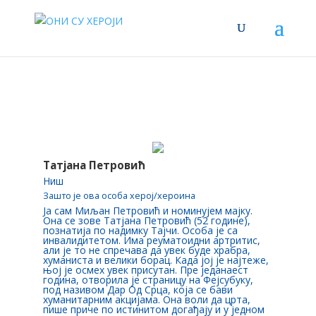
Татјана Петровић
Ниш
Зашто је ова особа херој/хероина
Ја сам Миљан Петровић и номинујем мајку.
Она се зове Татјана Петровић (52 године),
познатија по надимку Тајчи. Особа је са
инвалидитетом. Има реуматоидни артритис,
али је то не спречава да увек буде храбра,
хуманиста и велики борац. Када јој је најтеже,
њој је осмех увек присутан. Пре једанаест
година, отворила је страницу на Фејсубуку,
под називом Дар Од Срца, која се бави
хуманитарним акцијама. Она воли да црта,
пише приче по истинитом догађају и у једном