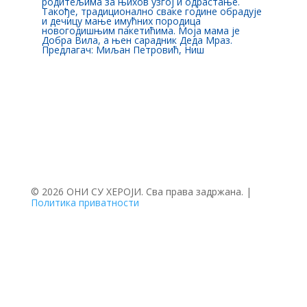
родитељима за њихов узгој и одрастање.
Такође, традиционално сваке године обрадује
и дечицу мање имућних породица
новогодишњим пакетићима. Моја мама је
Добра Вила, а њен сарадник Деда Мраз.
Предлагач: Миљан Петровић, Ниш
© 2026 ОНИ СУ ХЕРОЈИ. Сва права задржана. |
Политика приватности