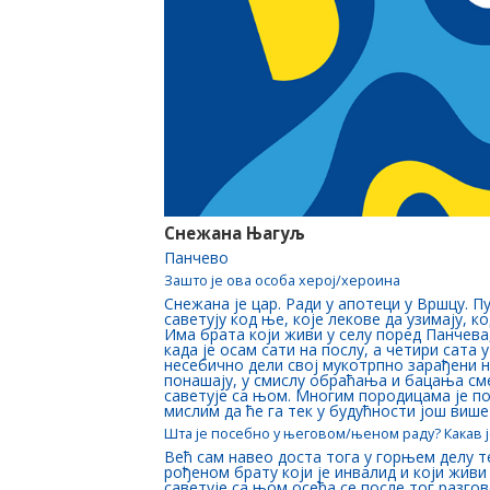
Снежана Њагуљ
Панчево
Зашто је ова особа херој/хероина
Снежана је цар. Ради у апотеци у Вршцу. П
саветују код ње, које лекове да узимају, 
Има брата који живи у селу поред Панчева,
када је осам сати на послу, а четири сата 
несебично дели свој мукотрпно зарађени н
понашају, у смислу обраћања и бацања сме
саветује са њом. Многим породицама је по
мислим да ће га тек у будућности још више
Шта је посебно у његовом/њеном раду? Какав ј
Већ сам навео доста тога у горњем делу т
рођеном брату који је инвалид и који живи
саветује са њом осећа се после тог разгов