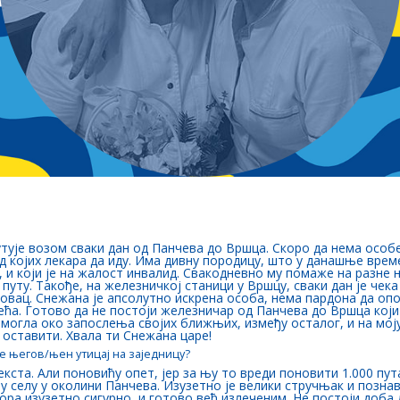
утује возом сваки дан од Панчева до Вршца. Скоро да нема особе к
код којих лекара да иду. Има дивну породицу, што у данашње врем
 и који је на жалост инвалид. Свакодневно му помаже на разне 
у путу. Такође, на железничкој станици у Вршцу, сваки дан је чек
овац. Снежана је апсолутно искрена особа, нема пардона да оп
ћа. Готово да не постоји железничар од Панчева до Вршца који н
могла око запослења својих ближњих, између осталог, и на моју
 оставити. Хвала ти Снежана царе!
е његов/њен утицај на заједницу?
екста. Али поновићу опет, јер за њу то вреди поновити 1.000 
 у селу у околини Панчева. Изузетно је велики стручњак и познав
ора изузетно сигурно, и готово већ излеченим. Не постоји доба 