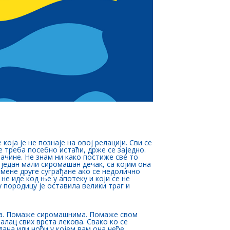
оја је не познаје на овој релацији. Сви се
е треба посебно истаћи, држе се заједно.
начине. Не знам ни како постиже све то
а један мали сиромашан дечак, са којим она
омене друге суграђане ако се недолично
е иде код ње у апотеку и који се не
 породицу је оставила велики траг и
пута. Помаже сиромашнима. Помаже свом
алац свих врста лекова. Свако ко се
дана или ноћи у којем вам она неће