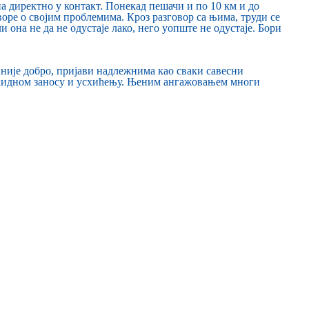
 директно у контакт. Понекад пешачи и по 10 км и до
оре о својим проблемима. Кроз разговор са њима, труди се
и она не да не одустаје лако, него уопште не одустаје. Бори
 није добро, пријави надлежнима као сваки савесни
прекидном заносу и усхићењу. Њеним ангажовањем многи