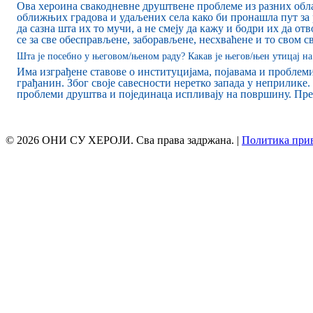
Ова хероина свакодневне друштвене проблеме из разних обл
оближњих градова и удаљених села како би пронашла пут за 
да сазна шта их то мучи, а не смеју да кажу и бодри их да от
се за све обесправљене, заборављене, несхваћене и то свом с
Шта је посебно у његовом/њеном раду? Какав је његов/њен утицај на
Има изграђене ставове о институцијама, појавама и проблеми
грађанин. Због своје савесности неретко запада у неприлик
проблеми друштва и појединаца испливају на површину. Пре
© 2026 ОНИ СУ ХЕРОЈИ. Сва права задржана. |
Политика при