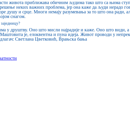
асти живота приближава обичним људима тако што са њима ступа
решење неких важних проблема, јер она каже да људи нерадо гов
воре душу и срце. Многи немају разумевања за то што она ради, ал
војом снагом.
 заједницу?
ма у друштву. Оно што мисли најрадије и каже. Оно што види, а
е. Маштовита је, елоквентна и пуна идеја. Живот проводи у не
длагач: Светлана Цветковић, Врањска бања
ватности