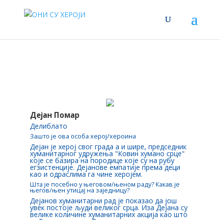
Дејан Помар
Делиблато
Зашто је ова особа херој/хероина
Дејан је херој свог града а и шире, председник
хуманитарног удружења "Ковин хумано срце"
које се базира на породице које су на рубу
егзистенције. Дејанове емпатије према деци
као и одраслима га чине херојем.
Шта је посебно у његовом/њеном раду? Какав је
његов/њен утицај на заједницу?
Дејанов хуманитарни рад је показао да још
увек постоје људи великог срца. Иза Дејана су
велике количине хуманитарних акција као што