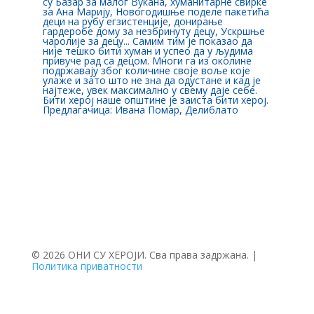
су Базар за малог Вукана, хуманитарне свирке
за Ана Марију, Новогодишње поделе пакетића
деци на рубу егзистенције, донирање
гардеробе дому за незбринуту децу, Ускршње
чаролије за децу... Самим тим је показао да
није тешко бити хуман и успео да у људима
привуче рад са децом. Многи га из околине
подржавају због количине своје воље које
улаже и зато што не зна да одустане и кад је
најтеже, увек максимално у свему даје себе.
Бити херој наше општине је заиста бити херој.
Предлагачица: Ивана Помар, Делиблато
© 2026 ОНИ СУ ХЕРОЈИ. Сва права задржана. |
Политика приватности