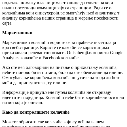
података помажу власницима странице да схвате на који
начин посетиоци комуницирају са страницом. Ради се о
колачићима који онисухероји.рс омогућују њеб аналитику, тј.
анализу коришћења наших страница и мерење посећености
сајта.
Маркетиншки
Маркетиншки колачићи користе се за праћење посетилаца
кроз веб-странице. Користе се како би се корисницима
приказивали релевантни огласи. Onisuheroji.rs користи Google
Analytics колачиће и Facebook колачиће.
.
Ако сте већ одговорили на питање о прихватању колачића,
нећете поново бити питани, било да сте обележили да или не.
Омогућавање коришћења колачића не утиче на то да ли ћете
моћи да приступите сајту или не.
Информације прикупљене путем колачића не откривају
идентитет појединца. Колачићи неће бити коришћени осим на
начин који је описан.
Како да контролишете колачиће
Можете обрисати све колачиће који су већ на вашем
компјутеру и можете подесити ваш веб претраживач да