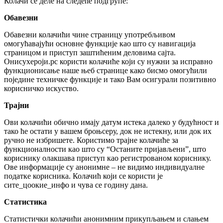
Колачи се деле на следеће подгрупе:
Обавезни
Обавезни колачићи чине страницу употребљивом
омогућавајући основне функције као што су навигација
страницом и приступ заштићеним деловима сајта.
Онисухероји.рс користи колачиће који су нужни за исправно
функционисање наше њеб странице како бисмо омогућили
поједине техничке функције и тако Вам осигурали позитивно
корисничко искуство.
Трајни
Ови колачићи обично имају датум истека далеко у будућност и
тако ће остати у вашем броњсеру, док не истекну, или док их
ручно не избришете. Користимо трајне колачиће за
функционалности као што су “Останите пријављени”, што
кориснику олакшава приступ као регистрованом кориснику.
Ове информације су анонимне – не видимо индивидуалне
податке корисника. Колачић који се користи је
сите_цоокие_инфо и чува се годину дана.
Статистика
Статистички колачићи анонимним прикупљањем и слањем