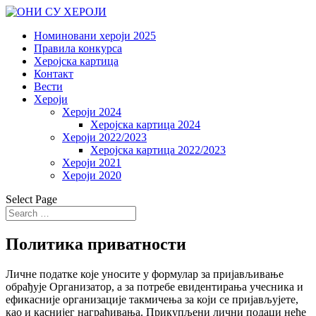
Номиновани хероји 2025
Правила конкурса
Херојска картица
Контакт
Вести
Хероји
Хероји 2024
Херојска картица 2024
Хероји 2022/2023
Херојска картица 2022/2023
Хероји 2021
Хероји 2020
Select Page
Политика приватности
Личне податке које уносите у формулар за пријављивање
обрађује Организатор, а за потребе евидентирања учесника и
ефикасније организације такмичења за који се пријављујете,
као и каснијег награђивања. Прикупљени лични подаци неће