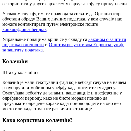
се користити у друге сврхе сем у сврху за коју су прикупљени.
У сваком случају, имате право да захтевате да Организатор
обустави обраду Ваших личних података, у ком случају нас
можете контактирати путем електронске поште
konkurs@onisuheroji.rs
.
Управљање подацима врши се у складу са
Законом о заштити
података о личности
и
Општом регулативом Европске уније
за заштиту података
.
Колачићи
Шта су колачићи?
Колачић је мали текстуални фајл које вебсајт сачува на нашем
рачунару или мобилном уређају када посетите ту адресу.
Омогућава вебсајту да запамти ваше акције и преференце у
одређеном периоду, како не бисте морали поново да
преузимате одређене кораке када поново дођете на ово веб
место или када отварате различите странице.
Како користимо колачиће?