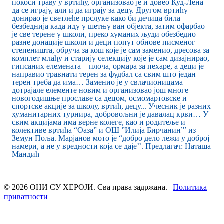
покоси траву у вртићу, организовао је и довео Куд-Лена
да се играју, али и да играју за децу. Другом вртићу
донирао је светлеће прслуке како би дечица била
безбеднија када иду у шетњу ван објекта, затим офарбао
је све терене у школи, преко хуманих људи обезбедио
разне донације школи и деци попут обнове писменог
степеништа, обруча за кош које је сам заменио, дресова за
комплет млађу и старију селекцију које је сам дизајнирао,
гипсаних елемената – плоча, ормара за пехаре, а деци је
направио травнати терен за фудбал са свим што један
терен треба да има… Заменио је у свлачионицама
дотрајале елементе новим и организовао још многе
новогодишње прославе са децом, осмомартовске и
спортске акције за школу, вртић, децу... Учесник је разних
хуманитарних турнира, добровољни је давалац крви… У
свим акцијама има верне колеге, као и родитеље и
колективе вртића “Оаза” и ОШ ”Илија Бирчанин”’ из
Земун Поља. Марјанов мото је “добро дело лежи у доброј
намери, а не у вредности која се даје’’. Предлагач: Наташа
Мандић
© 2026 ОНИ СУ ХЕРОЈИ. Сва права задржана. |
Политика
приватности