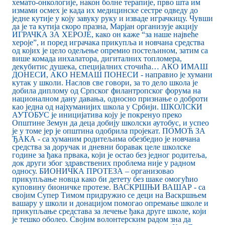
хемато-онкологије, након болне терапије, прво шта им
измами осмех је када их медицинске сестре одведу до
једне кутије у коју завуку руку и изваде играчкицу. Чувши
да је та кутија скоро празна, Марјан организује акцију
ИГРАЧКА ЗА ХЕРОЈЕ, како он каже “за наше највеће
хероје”, и поред играчака прикупља и новчана средства
од којих је цело одељење опремио постељином, затим са
више комада инхалатора, дигиталних топломера,
декубитис душека, специјалних сточића… АКО ИМАШ
ДОНЕСИ, АКО НЕМАШ ПОНЕСИ - направио је хумани
кутак у школи. Наслов све говори, за то дело школа је
добила диплому од Српског филантропског форума на
националном дану давања, односно признање о доброти
као једна од најхуманијих школа у Србији. ШКОЛСКИ
АУТОБУС је иницијатива коју је покренуо преко
Општине Земун да деца добију школски аутобус, и успео
је у томе јер је општина одобрила пројекат. ПОМОЋ ЗА
ЂАКА - са хуманим родитељима обезбедио је новчана
средства за доручак и дневни боравак целе школске
године за ђака првака, који је остао без једног родитеља,
док други због здравствених проблема није у радном
односу. БИОНИЧКА ПРОТЕЗА – организовао
прикупљање новца како би детету без шаке омогућио
куповину бионичке протезе. ВАСКРШЊИ ВАШАР - са
својим Супер Тимом придружио се деци на Васкршњем
вашару у школи и донацијом помогао опремање школе и
прикупљање средстава за лечење ђака друге школе, који
је тешко оболео. Својим волонтерским радом зна да