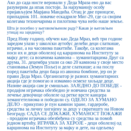
Ако до сада нисте веровали у Деда Мраза ево да вас
разуверим да ипак постоји. За најхуманију особу
пријављујем Марјана Мандића. Отац је две принцезе,
припадник 101. ловачке ескадриле Миг-29, где са својим
колегама техничарима и пилотима чува небо наше земље.
Шта је посебно у његовом/њеном раду? Какав је његов/њен
утицај на заједницу?
Пред Нову годину, обучен као Деда Мраз, већ три године
заредом улази у школски аутобус делећи деци слаткише,
играчке, а на часовима пакетиће. Такође, са колегама
носи их и деци оболелој од карцинома на Институту за
мајку дете; са возачима камиона – хуманитарцима Друг са
друма, 31. децембра улази са око 20 камиона у своје место
становања (Земун Поље) и деле слаткише; а на послу
поред пакетића деци баца из авиона бомбоне, јер он је
прави Деда Мраз. Организатор је разних хуманитарних
акција где је помогао и измамио осмехе хиљаде деце.
Називе акција сам је смишљао. ЗАЈЕДНО ДО ПОБЕДЕ -
продајом играчака обезбедио је новчана средства за
лечење девојчице оболеле од ретке врсте канцера
хемангетелиома и победили су. ОДЕЛО ЗА ХУМАНО
ДЕЛО - прикупио је пун камион хране, гардеробе,
средства за личну хигијену за децу у свратишту на Новом
Београду. САДА СЕ ДОКАЖИ, ХУМАНОСТ ПОКАЖИ
- продајом играчака обезбеђена су средства за помоћ
једном вртићу. ИГРАЧКА ЗА ХЕРОЈЕ - деци оболелој од
карцинома на Институту за мајку и дете, на одељењу